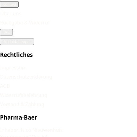
Kontakt
Über uns
Rückgabe & Widerruf
FAQ
Produktanfragen
Rechtliches
Impressum
Datenschutzerklärung
AGB
Widerrufsbelehrung
Versand & Zahlung
Pharma-Baer
Inhaber: Nico Nieuwenhuis
Krommerter Weg 54