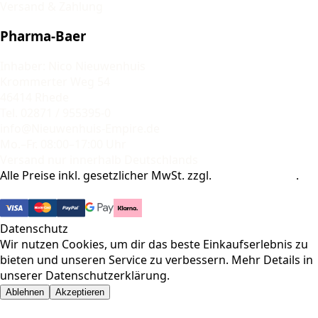
Versand & Zahlung
Pharma-Baer
Inhaber: Nico Nieuwenhuis
Krommerter Weg 54
46414 Rhede
Tel. 02871 / 955395-0
info@Nieuwenhuis-Empire.de
Mo.–Fr. 08:00–17:00 Uhr
Versand nur innerhalb Deutschlands
Alle Preise inkl. gesetzlicher MwSt. zzgl.
Versandkosten
.
© 2026 Pharma-Baer. Alle Rechte vorbehalten.
Datenschutz
Wir nutzen Cookies, um dir das beste Einkaufserlebnis zu
bieten und unseren Service zu verbessern. Mehr Details in
unserer
Datenschutzerklärung
.
Ablehnen
Akzeptieren