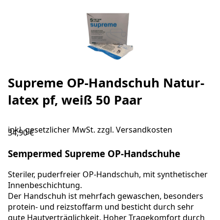
Supreme OP-Handschuh Natur-
latex pf, weiß 50 Paar
inkl. gesetzlicher MwSt. zzgl.
Versandkosten
34,90 €
Sempermed Supreme OP-Handschuhe
Steriler, puderfreier OP-Handschuh, mit synthetischer
Innenbeschichtung.
Der Handschuh ist mehrfach gewaschen, besonders
protein- und reizstoffarm und besticht durch sehr
gute Hautverträglichkeit. Hoher Tragekomfort durch