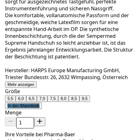
sorgt für ausgezeichnetes Tastgefühl, perfekte
Instrumentenführung und sicheren Nassgriff.
Die komfortable, vollanatomische Passform und der
geschmeidige, weiche Latexfilm sorgen für eine
entspannte Hand-Arbeit im OP. Die synthetische
Innenbeschichtung, durch die der Sempermed
Supreme Handschuh so leicht anziehbar ist, ist das
Ergebnis jahrelanger Entwicklungsarbeit. Die Struktur
der Beschichtung ist patentiert.
Hersteller: HARPS Europe Manufacturing GmbH,
Triester Bundesstr. 26, 2632 Wimpassing, Österreich
Mehr anzeigen
Größe
5,5
6,0
6,5
7,0
7,5
8,0
8,5
9,5
In den Warenkorb
Menge
Ihre Vorteile bei Pharma-Baer