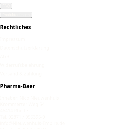
FAQ
Produktanfragen
Rechtliches
Impressum
Datenschutzerklärung
AGB
Widerrufsbelehrung
Versand & Zahlung
Pharma-Baer
Inhaber: Nico Nieuwenhuis
Krommerter Weg 54
46414 Rhede
Tel. 02871 / 955395-0
info@Nieuwenhuis-Empire.de