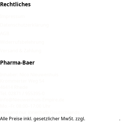
Rechtliches
Impressum
Datenschutzerklärung
AGB
Widerrufsbelehrung
Versand & Zahlung
Pharma-Baer
Inhaber: Nico Nieuwenhuis
Krommerter Weg 54
46414 Rhede
Tel. 02871 / 955395-0
info@Nieuwenhuis-Empire.de
Mo.–Fr. 08:00–17:00 Uhr
Versand nur innerhalb Deutschlands
Alle Preise inkl. gesetzlicher MwSt. zzgl.
Versandkosten
.
© 2026 Pharma-Baer. Alle Rechte vorbehalten.