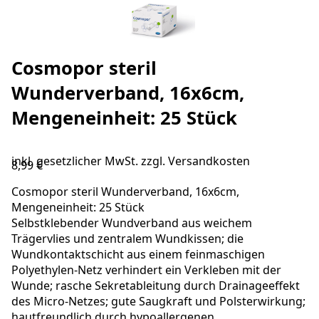
Cosmopor steril
Wunderverband, 16x6cm,
Mengeneinheit: 25 Stück
inkl. gesetzlicher MwSt. zzgl.
Versandkosten
8,99 €
Cosmopor steril Wunderverband, 16x6cm,
Mengeneinheit: 25 Stück
Selbstklebender Wundverband aus weichem
Trägervlies und zentralem Wundkissen; die
Wundkontaktschicht aus einem feinmaschigen
Polyethylen-Netz verhindert ein Verkleben mit der
Wunde; rasche Sekretableitung durch Drainageeffekt
des Micro-Netzes; gute Saugkraft und Polsterwirkung;
hautfreundlich durch hypoallergenen