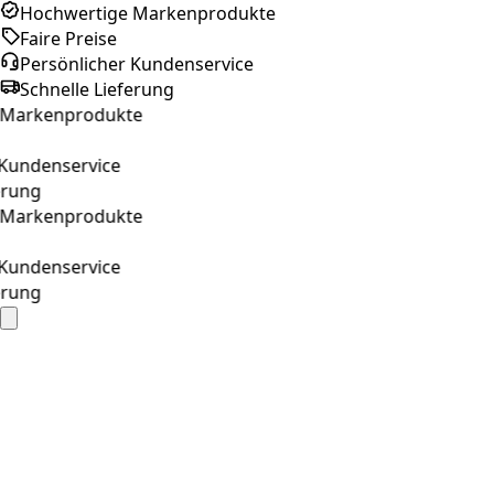
Hochwertige Markenprodukte
Faire Preise
Persönlicher Kundenservice
Schnelle Lieferung
arkenprodukte
undenservice
ung
arkenprodukte
undenservice
ung