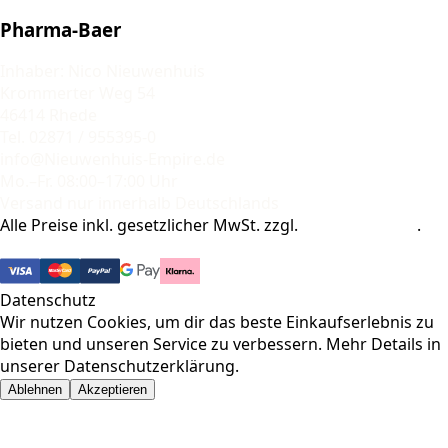
Pharma-Baer
Inhaber: Nico Nieuwenhuis
Krommerter Weg 54
46414 Rhede
Tel. 02871 / 955395-0
info@Nieuwenhuis-Empire.de
Mo.–Fr. 08:00–17:00 Uhr
Versand nur innerhalb Deutschlands
Alle Preise inkl. gesetzlicher MwSt. zzgl.
Versandkosten
.
© 2026 Pharma-Baer. Alle Rechte vorbehalten.
Datenschutz
Wir nutzen Cookies, um dir das beste Einkaufserlebnis zu
bieten und unseren Service zu verbessern. Mehr Details in
unserer
Datenschutzerklärung
.
Ablehnen
Akzeptieren