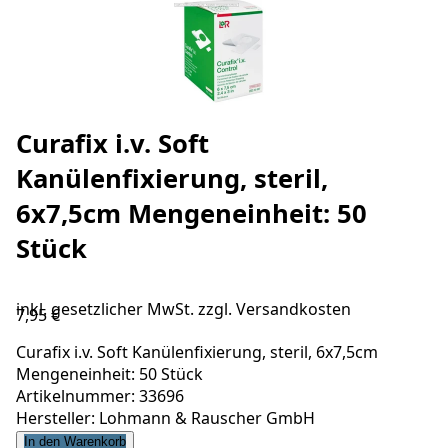
Curafix i.v. Soft
Kanülenfixierung, steril,
6x7,5cm Mengeneinheit: 50
Stück
inkl. gesetzlicher MwSt. zzgl.
Versandkosten
7,95 €
Curafix i.v. Soft Kanülenfixierung, steril, 6x7,5cm
Mengeneinheit: 50 Stück
Artikelnummer: 33696
Hersteller: Lohmann & Rauscher GmbH
In den Warenkorb