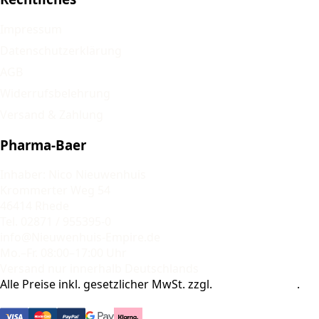
Impressum
Datenschutzerklärung
AGB
Widerrufsbelehrung
Versand & Zahlung
Pharma-Baer
Inhaber: Nico Nieuwenhuis
Krommerter Weg 54
46414 Rhede
Tel. 02871 / 955395-0
info@Nieuwenhuis-Empire.de
Mo.–Fr. 08:00–17:00 Uhr
Versand nur innerhalb Deutschlands
Alle Preise inkl. gesetzlicher MwSt. zzgl.
Versandkosten
.
© 2026 Pharma-Baer. Alle Rechte vorbehalten.