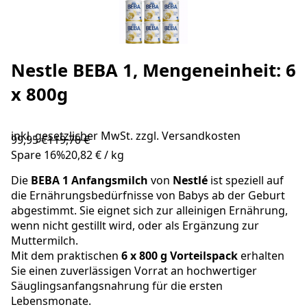
Nestle BEBA 1, Mengeneinheit: 6
x 800g
inkl. gesetzlicher MwSt. zzgl.
Versandkosten
99,95 €
119,70 €
Spare
16
%
20,82 €
/
kg
Die
BEBA
1 Anfangsmilch
von
Nestlé
ist speziell auf
die Ernährungsbedürfnisse von Babys ab der Geburt
abgestimmt. Sie eignet sich zur alleinigen Ernährung,
wenn nicht gestillt wird, oder als Ergänzung zur
Muttermilch.
Mit dem praktischen
6 x 800 g Vorteilspack
erhalten
Sie einen zuverlässigen Vorrat an hochwertiger
Säuglingsanfangsnahrung für die ersten
Lebensmonate.