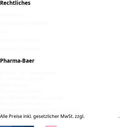
Rechtliches
Impressum
Datenschutzerklärung
AGB
Widerrufsbelehrung
Versand & Zahlung
Pharma-Baer
Inhaber: Nico Nieuwenhuis
Krommerter Weg 54
46414 Rhede
Tel. 02871 / 955395-0
info@Nieuwenhuis-Empire.de
Mo.–Fr. 08:00–17:00 Uhr
Versand nur innerhalb Deutschlands
Alle Preise inkl. gesetzlicher MwSt. zzgl.
Versandkosten
.
© 2026 Pharma-Baer. Alle Rechte vorbehalten.