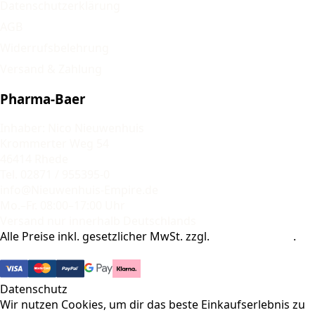
Datenschutzerklärung
AGB
Widerrufsbelehrung
Versand & Zahlung
Pharma-Baer
Inhaber: Nico Nieuwenhuis
Krommerter Weg 54
46414 Rhede
Tel. 02871 / 955395-0
info@Nieuwenhuis-Empire.de
Mo.–Fr. 08:00–17:00 Uhr
Versand nur innerhalb Deutschlands
Alle Preise inkl. gesetzlicher MwSt. zzgl.
Versandkosten
.
© 2026 Pharma-Baer. Alle Rechte vorbehalten.
Datenschutz
Wir nutzen Cookies, um dir das beste Einkaufserlebnis zu