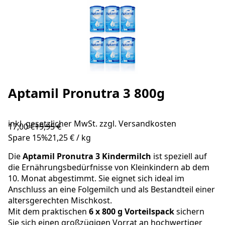
Aptamil Pronutra 3 800g
inkl. gesetzlicher MwSt. zzgl.
Versandkosten
17,00 €
19,95 €
Spare
15
%
21,25 €
/
kg
Die
Aptamil
Pronutra 3 Kindermilch
ist speziell auf
die Ernährungsbedürfnisse von Kleinkindern ab dem
10. Monat abgestimmt. Sie eignet sich ideal im
Anschluss an eine Folgemilch und als Bestandteil einer
altersgerechten Mischkost.
Mit dem praktischen
6 x 800 g Vorteilspack
sichern
Sie sich einen großzügigen Vorrat an hochwertiger