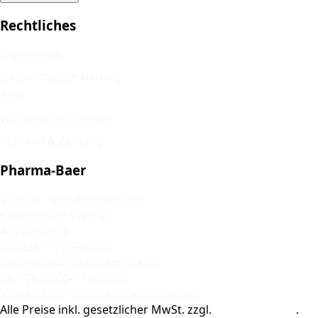
Rechtliches
Impressum
Datenschutzerklärung
AGB
Widerrufsbelehrung
Versand & Zahlung
Pharma-Baer
Inhaber: Nico Nieuwenhuis
Krommerter Weg 54
46414 Rhede
Tel. 02871 / 955395-0
info@Nieuwenhuis-Empire.de
Mo.–Fr. 08:00–17:00 Uhr
Versand nur innerhalb Deutschlands
Alle Preise inkl. gesetzlicher MwSt. zzgl.
Versandkosten
.