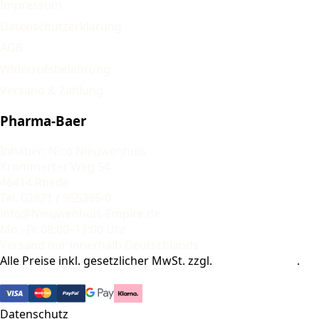
Impressum
Datenschutzerklärung
AGB
Widerrufsbelehrung
Versand & Zahlung
Pharma-Baer
Inhaber: Nico Nieuwenhuis
Krommerter Weg 54
46414 Rhede
Tel. 02871 / 955395-0
info@Nieuwenhuis-Empire.de
Mo.–Fr. 08:00–17:00 Uhr
Versand nur innerhalb Deutschlands
Alle Preise inkl. gesetzlicher MwSt. zzgl.
Versandkosten
.
© 2026 Pharma-Baer. Alle Rechte vorbehalten.
Datenschutz