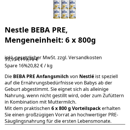
Nestle BEBA PRE,
Mengeneinheit: 6 x 800g
inkl. gesetzlicher MwSt. zzgl.
Versandkosten
99,95 €
119,70 €
Spare
16
%
20,82 €
/
kg
Die
BEBA
PRE Anfangsmilch
von
Nestlé
ist speziell
auf die Ernährungsbedürfnisse von Babys ab der
Geburt abgestimmt. Sie eignet sich als alleinige
Nahrung, wenn nicht gestillt wird, oder zum Zufüttern
in Kombination mit Muttermilch.
Mit dem praktischen
6 x 800 g Vorteilspack
erhalten
Sie einen großzügigen Vorrat an hochwertiger PRE-
Säuglingsnahrung für die ersten Lebensmonate.