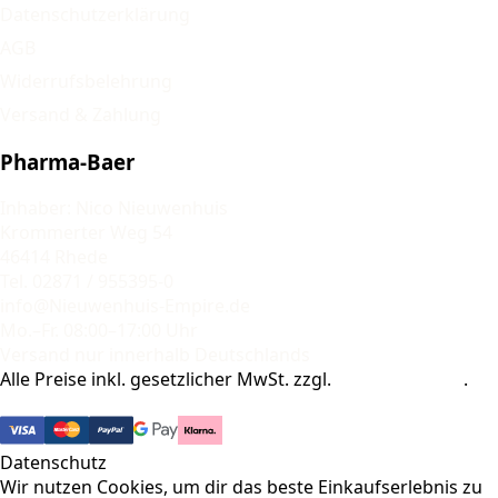
Datenschutzerklärung
AGB
Widerrufsbelehrung
Versand & Zahlung
Pharma-Baer
Inhaber: Nico Nieuwenhuis
Krommerter Weg 54
46414 Rhede
Tel. 02871 / 955395-0
info@Nieuwenhuis-Empire.de
Mo.–Fr. 08:00–17:00 Uhr
Versand nur innerhalb Deutschlands
Alle Preise inkl. gesetzlicher MwSt. zzgl.
Versandkosten
.
© 2026 Pharma-Baer. Alle Rechte vorbehalten.
Datenschutz
Wir nutzen Cookies, um dir das beste Einkaufserlebnis zu