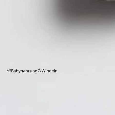
Babyprodukte
Babynahrung
Windeln
Handschuhe
Schutzhandschuhe für Hygiene,
Pflege und medizinische Einsätze.
Alle
OP-Handschuhe, steril
Markenprodukt