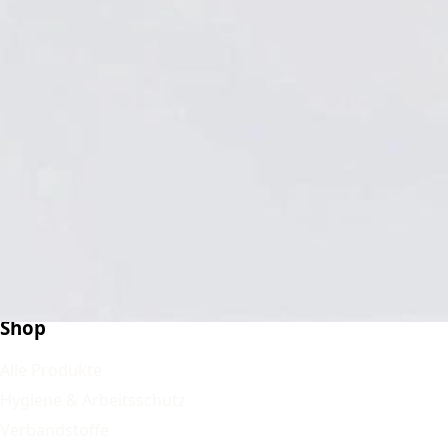
Supreme OP-Handschuh Natur-latex pf, weiß 50
Paar
Versand innerhalb Deutschlands
34,90 €*
Auf Lager
*
inkl. gesetzlicher MwSt. zzgl.
Versandkosten
Shop
Alle Produkte
Hygiene & Arbeitsschutz
Verbandstoffe