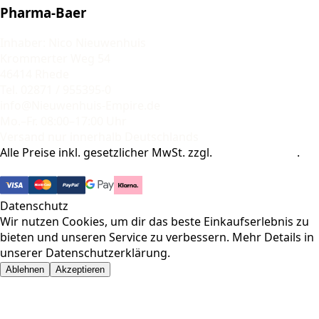
Pharma-Baer
Inhaber: Nico Nieuwenhuis
Krommerter Weg 54
46414 Rhede
Tel. 02871 / 955395-0
info@Nieuwenhuis-Empire.de
Mo.–Fr. 08:00–17:00 Uhr
Versand nur innerhalb Deutschlands
Alle Preise inkl. gesetzlicher MwSt. zzgl.
Versandkosten
.
© 2026 Pharma-Baer. Alle Rechte vorbehalten.
Datenschutz
Wir nutzen Cookies, um dir das beste Einkaufserlebnis zu
bieten und unseren Service zu verbessern. Mehr Details in
unserer
Datenschutzerklärung
.
Ablehnen
Akzeptieren