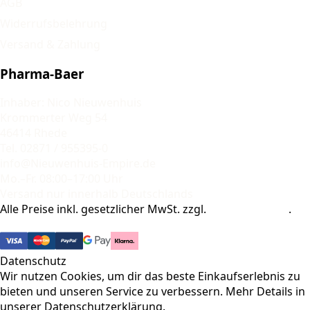
AGB
Widerrufsbelehrung
Versand & Zahlung
Pharma-Baer
Inhaber: Nico Nieuwenhuis
Krommerter Weg 54
46414 Rhede
Tel. 02871 / 955395-0
info@Nieuwenhuis-Empire.de
Mo.–Fr. 08:00–17:00 Uhr
Versand nur innerhalb Deutschlands
Alle Preise inkl. gesetzlicher MwSt. zzgl.
Versandkosten
.
© 2026 Pharma-Baer. Alle Rechte vorbehalten.
Datenschutz
Wir nutzen Cookies, um dir das beste Einkaufserlebnis zu
bieten und unseren Service zu verbessern. Mehr Details in
unserer
Datenschutzerklärung
.