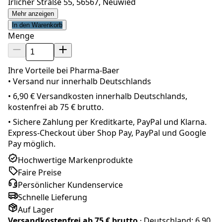
Irlicher Straße 55, 56567, Neuwied
Mehr anzeigen
In den Warenkorb
Menge
Ihre Vorteile bei Pharma-Baer
• Versand nur innerhalb
Deutschland
s
•
6,90 € Versandkosten innerhalb Deutschlands,
kostenfrei ab 75 € brutto.
•
Sichere Zahlung per Kreditkarte, PayPal und Klarna.
Express-Checkout über Shop Pay, PayPal und Google
Pay möglich.
Hochwertige Markenprodukte
Faire Preise
Persönlicher Kundenservice
Schnelle Lieferung
Auf Lager
Versandkostenfrei ab
75 € brutto
· Deutschland:
6,90