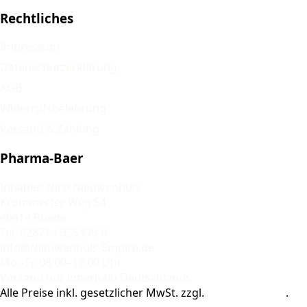
Rechtliches
Impressum
Datenschutzerklärung
AGB
Widerrufsbelehrung
Versand & Zahlung
Pharma-Baer
Inhaber: Nico Nieuwenhuis
Krommerter Weg 54
46414 Rhede
Tel. 02871 / 955395-0
info@Nieuwenhuis-Empire.de
Mo.–Fr. 08:00–17:00 Uhr
Versand nur innerhalb Deutschlands
Alle Preise inkl. gesetzlicher MwSt. zzgl.
Versandkosten
.