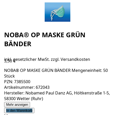
NOBA® OP MASKE GRÜN
BÄNDER
inkl. gesetzlicher MwSt. zzgl.
Versandkosten
3,50 €
NOBA® OP MASKE GRÜN BÄNDER Mengeneinheit: 50
Stück
PZN: 7385500
Artikelnummer: 672043
Hersteller: Nobamed Paul Danz AG, Höltkenstraße 1-5,
58300 Wetter (Ruhr)
Mehr anzeigen
In den Warenkorb