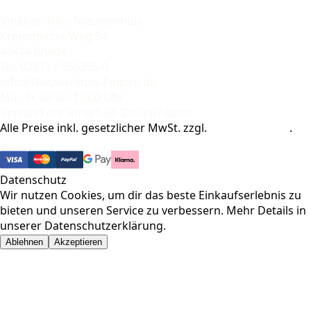
Inhaber: Nico Nieuwenhuis
Krommerter Weg 54
46414 Rhede
Tel. 02871 / 955395-0
info@Nieuwenhuis-Empire.de
Mo.–Fr. 08:00–17:00 Uhr
Versand nur innerhalb Deutschlands
Alle Preise inkl. gesetzlicher MwSt. zzgl.
Versandkosten
.
© 2026 Pharma-Baer. Alle Rechte vorbehalten.
Datenschutz
Wir nutzen Cookies, um dir das beste Einkaufserlebnis zu
bieten und unseren Service zu verbessern. Mehr Details in
unserer
Datenschutzerklärung
.
Ablehnen
Akzeptieren