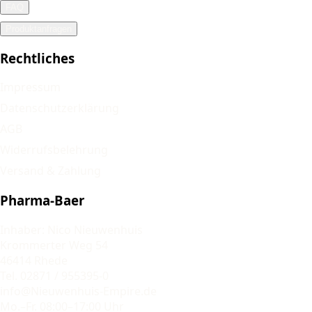
FAQ
Produktanfragen
Rechtliches
Impressum
Datenschutzerklärung
AGB
Widerrufsbelehrung
Versand & Zahlung
Pharma-Baer
Inhaber: Nico Nieuwenhuis
Krommerter Weg 54
46414 Rhede
Tel. 02871 / 955395-0
info@Nieuwenhuis-Empire.de
Mo.–Fr. 08:00–17:00 Uhr