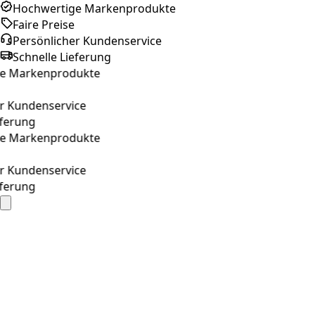
Hochwertige Markenprodukte
Faire Preise
Persönlicher Kundenservice
Schnelle Lieferung
Markenprodukte
undenservice
rung
Markenprodukte
undenservice
rung