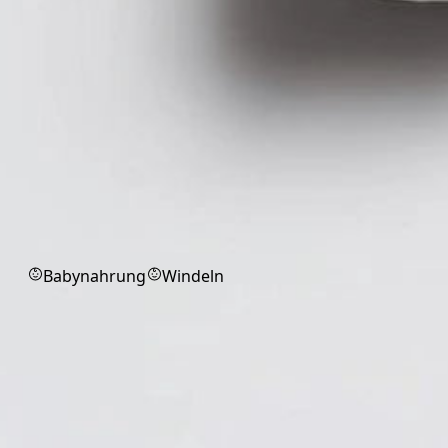
Babyprodukte
Babynahrung
Windeln
Verbandmittel
Verbandmittel für professionelle
Wundversorgung und Erste Hilfe.
Alle
Binden
Kompressen / Saugkompressen
Tupfer
Markenprodukt