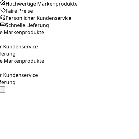
Hochwertige Markenprodukte
Faire Preise
Persönlicher Kundenservice
Schnelle Lieferung
Markenprodukte
undenservice
rung
Markenprodukte
undenservice
rung