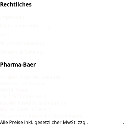
Rechtliches
Impressum
Datenschutzerklärung
AGB
Widerrufsbelehrung
Versand & Zahlung
Pharma-Baer
Inhaber: Nico Nieuwenhuis
Krommerter Weg 54
46414 Rhede
Tel. 02871 / 955395-0
info@Nieuwenhuis-Empire.de
Mo.–Fr. 08:00–17:00 Uhr
Versand nur innerhalb Deutschlands
Alle Preise inkl. gesetzlicher MwSt. zzgl.
Versandkosten
.
© 2026 Pharma-Baer. Alle Rechte vorbehalten.