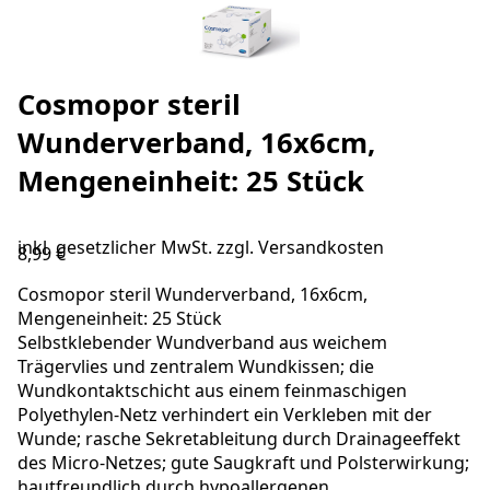
Cosmopor steril
Wunderverband, 16x6cm,
Mengeneinheit: 25 Stück
inkl. gesetzlicher MwSt. zzgl.
Versandkosten
8,99 €
Cosmopor steril Wunderverband, 16x6cm,
Mengeneinheit: 25 Stück
Selbstklebender Wundverband aus weichem
Trägervlies und zentralem Wundkissen; die
Wundkontaktschicht aus einem feinmaschigen
Polyethylen-Netz verhindert ein Verkleben mit der
Wunde; rasche Sekretableitung durch Drainageeffekt
des Micro-Netzes; gute Saugkraft und Polsterwirkung;
hautfreundlich durch hypoallergenen