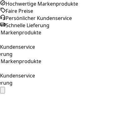
Hochwertige Markenprodukte
Faire Preise
Persönlicher Kundenservice
Schnelle Lieferung
rkenprodukte
ndenservice
ng
rkenprodukte
ndenservice
ng