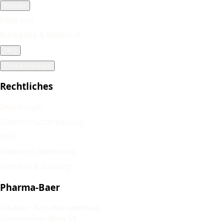
Kontakt
Über uns
Rückgabe & Widerruf
FAQ
Produktanfragen
Rechtliches
Impressum
Datenschutzerklärung
AGB
Widerrufsbelehrung
Versand & Zahlung
Pharma-Baer
Inhaber: Nico Nieuwenhuis
Krommerter Weg 54