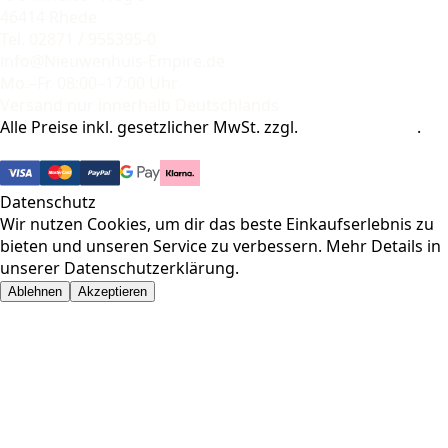
46414 Rhede
Tel. 02871 / 955395-0
info@Nieuwenhuis-Empire.de
Mo.–Fr. 08:00–17:00 Uhr
Versand nur innerhalb Deutschlands
Alle Preise inkl. gesetzlicher MwSt. zzgl.
Versandkosten
.
© 2026 Pharma-Baer. Alle Rechte vorbehalten.
Datenschutz
Wir nutzen Cookies, um dir das beste Einkaufserlebnis zu
bieten und unseren Service zu verbessern. Mehr Details in
unserer
Datenschutzerklärung
.
Ablehnen
Akzeptieren