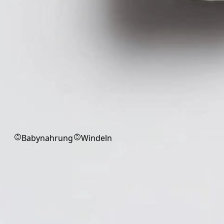
Babyprodukte
Babynahrung
Windeln
Verbandmittel
Verbandmittel für professionelle
Wundversorgung und Erste Hilfe.
Alle
Binden
Kompressen / Saugkompressen
Tupfer
Markenprodukt