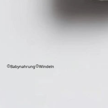
Babyprodukte
Babynahrung
Windeln
Pflaster
Pflaster für schnelle Versorgung
kleiner Wunden.
Alle
Fixierpflaster
Injektionspflaster
Wundverband
Markenprodukt