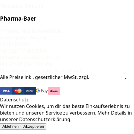
Versand & Zahlung
Pharma-Baer
Inhaber: Nico Nieuwenhuis
Krommerter Weg 54
46414 Rhede
Tel. 02871 / 955395-0
info@Nieuwenhuis-Empire.de
Mo.–Fr. 08:00–17:00 Uhr
Versand nur innerhalb Deutschlands
Alle Preise inkl. gesetzlicher MwSt. zzgl.
Versandkosten
.
© 2026 Pharma-Baer. Alle Rechte vorbehalten.
Datenschutz
Wir nutzen Cookies, um dir das beste Einkaufserlebnis zu
bieten und unseren Service zu verbessern. Mehr Details in
unserer
Datenschutzerklärung
.
Ablehnen
Akzeptieren